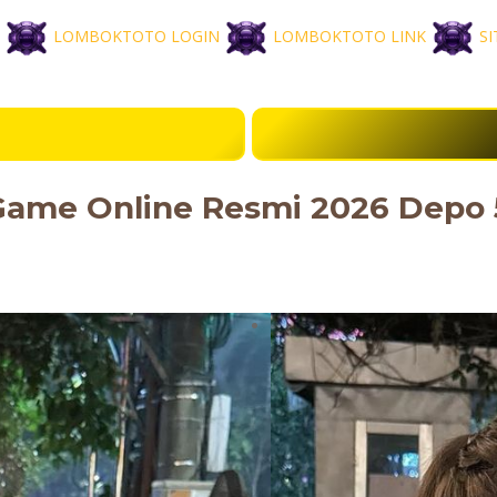
LOMBOKTOTO LOGIN
LOMBOKTOTO LINK
S
ame Online Resmi 2026 Depo 